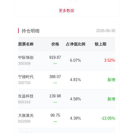
更多数据
持仓明细
2026-06-30
股票名称
价格
占净值比例
较上期
中际旭创
919.87
6.07%
3.52%
---
300308
宁德时代
388.07
4.81%
新增
---
300750
生益科技
139.98
4.58%
新增
---
600183
大族激光
99.75
4.39%
-13.05%
---
002008