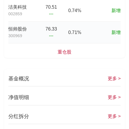
洁美科技
70.51
0.74%
新增
---
002859
恒帅股份
76.33
0.71%
新增
---
300969
重仓股
基金概况
更多 >
净值明细
更多 >
分红拆分
更多 >