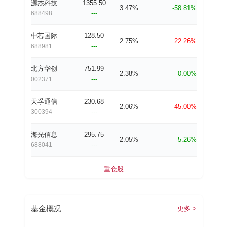
源杰科技
1355.50
3.47%
-58.81%
---
688498
中芯国际
128.50
2.75%
22.26%
---
688981
北方华创
751.99
2.38%
0.00%
---
002371
天孚通信
230.68
2.06%
45.00%
---
300394
海光信息
295.75
2.05%
-5.26%
---
688041
重仓股
基金概况
更多 >