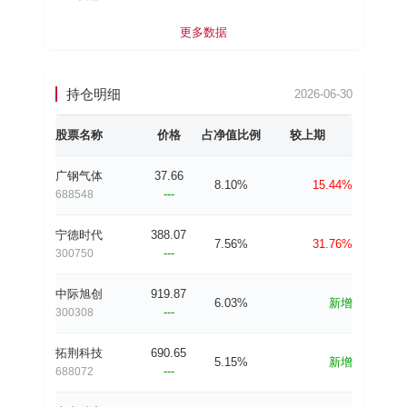
更多数据
持仓明细
2026-06-30
股票名称
价格
占净值比例
较上期
广钢气体
37.66
8.10%
15.44%
---
688548
宁德时代
388.07
7.56%
31.76%
---
300750
中际旭创
919.87
6.03%
新增
---
300308
拓荆科技
690.65
5.15%
新增
---
688072