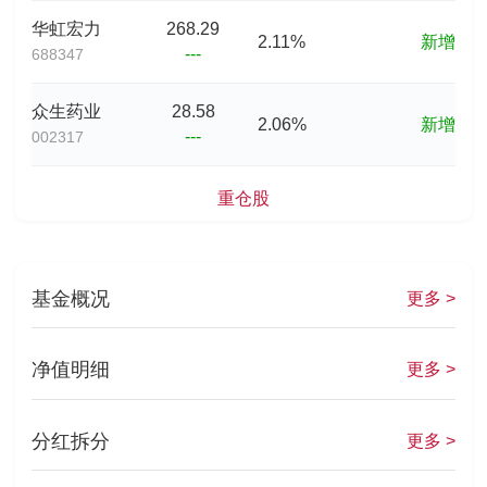
华虹宏力
268.29
2.11%
新增
---
688347
众生药业
28.58
2.06%
新增
---
002317
重仓股
基金概况
更多 >
净值明细
更多 >
分红拆分
更多 >