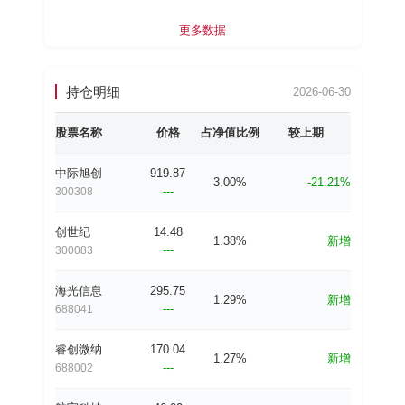
更多数据
持仓明细
2026-06-30
股票名称
价格
占净值比例
较上期
中际旭创
919.87
3.00%
-21.21%
---
300308
创世纪
14.48
1.38%
新增
---
300083
海光信息
295.75
1.29%
新增
---
688041
睿创微纳
170.04
1.27%
新增
---
688002