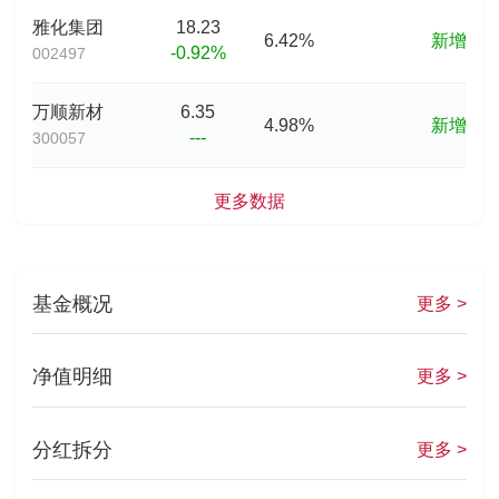
雅化集团
18.23
6.42%
新增
-0.92%
002497
万顺新材
6.35
4.98%
新增
---
300057
更多数据
基金概况
更多 >
净值明细
更多 >
分红拆分
更多 >