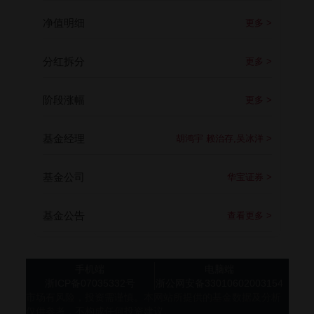
净值明细
更多 >
分红拆分
更多 >
阶段涨幅
更多 >
基金经理
胡鸿宇 赖治存,吴冰洋 >
基金公司
华宝证券 >
基金公告
查看更多 >
手机端
电脑端
浙ICP备07035332号
浙公网安备33010602003154
市场有风险，投资需谨慎。本网站所提供的基金数据及分析
仅供参考，不构成任何投资建议。