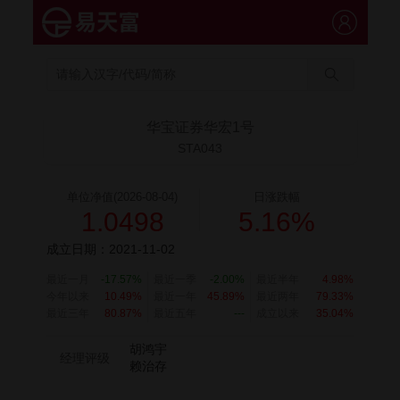
华宝证券华宏1号
STA043
单位净值(2026-08-04)
日涨跌幅
1.0498
5.16%
成立日期：2021-11-02
最近一月
-17.57%
最近一季
-2.00%
最近半年
4.98%
今年以来
10.49%
最近一年
45.89%
最近两年
79.33%
最近三年
80.87%
最近五年
---
成立以来
35.04%
胡鸿宇
经理评级
赖治存