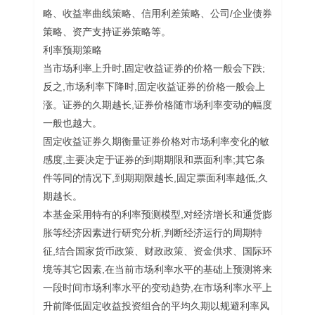
略、收益率曲线策略、信用利差策略、公司/企业债券
策略、资产支持证券策略等。
利率预期策略
当市场利率上升时,固定收益证券的价格一般会下跌;
反之,市场利率下降时,固定收益证券的价格一般会上
涨。证券的久期越长,证券价格随市场利率变动的幅度
一般也越大。
固定收益证券久期衡量证券价格对市场利率变化的敏
感度,主要决定于证券的到期期限和票面利率;其它条
件等同的情况下,到期期限越长,固定票面利率越低,久
期越长。
本基金采用特有的利率预测模型,对经济增长和通货膨
胀等经济因素进行研究分析,判断经济运行的周期特
征,结合国家货币政策、财政政策、资金供求、国际环
境等其它因素,在当前市场利率水平的基础上预测将来
一段时间市场利率水平的变动趋势,在市场利率水平上
升前降低固定收益投资组合的平均久期以规避利率风