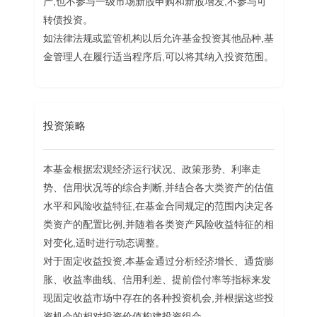
产,也不参与一级市场新股申购和新股增发,不参与可
转债投资。
如法律法规或监管机构以后允许基金投资其他品种,基
金管理人在履行适当程序后,可以将其纳入投资范围。
投资策略
本基金根据宏观经济运行状况、政策形势、利率走
势、信用状况等的综合判断,并结合各大类资产的估值
水平和风险收益特征,在基金合同规定的范围内决定各
类资产的配置比例,并随着各类资产风险收益特征的相
对变化,适时进行动态调整。
对于固定收益投资,本基金通过分析经济增长、通货膨
胀、收益率曲线、信用利差、提前偿付率等指标来发
现固定收益市场中存在的各种投资机会,并根据这些投
资机会的相对投资价值构建投资组合。