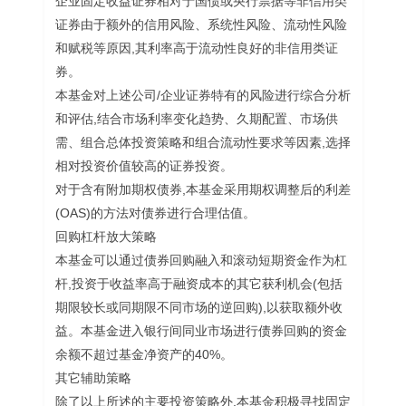
企业固定收益证券相对于国债或央行票据等非信用类
证券由于额外的信用风险、系统性风险、流动性风险
和赋税等原因,其利率高于流动性良好的非信用类证
券。
本基金对上述公司/企业证券特有的风险进行综合分析
和评估,结合市场利率变化趋势、久期配置、市场供
需、组合总体投资策略和组合流动性要求等因素,选择
相对投资价值较高的证券投资。
对于含有附加期权债券,本基金采用期权调整后的利差
(OAS)的方法对债券进行合理估值。
回购杠杆放大策略
本基金可以通过债券回购融入和滚动短期资金作为杠
杆,投资于收益率高于融资成本的其它获利机会(包括
期限较长或同期限不同市场的逆回购),以获取额外收
益。本基金进入银行间同业市场进行债券回购的资金
余额不超过基金净资产的40%。
其它辅助策略
除了以上所述的主要投资策略外,本基金积极寻找固定