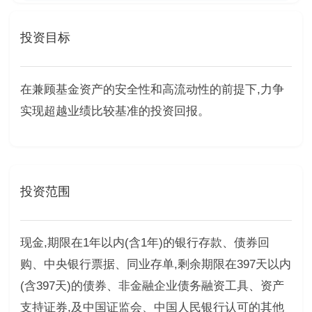
投资目标
在兼顾基金资产的安全性和高流动性的前提下,力争
实现超越业绩比较基准的投资回报。
投资范围
现金,期限在1年以内(含1年)的银行存款、债券回
购、中央银行票据、同业存单,剩余期限在397天以内
(含397天)的债券、非金融企业债务融资工具、资产
支持证券,及中国证监会、中国人民银行认可的其他