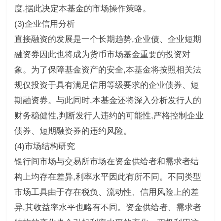
度,据此决定本基金的市场操作策略。
(3)企业信用分析
直接融资的发展是一个长期趋势,企业债、企业短期
融资券因此也将成为货币市场基金重要的投资对
象。为了保障基金资产的安全,本基金将按照相关法
规仅投资于具有满足信用等级要求的企业债券、短
期融资券。与此同时,本基金还将深入分析发行人的
财务稳健性,判断发行人违约的可能性,严格控制企业
债券、短期融资券的违约风险。
(4)市场结构研究
银行间市场与交易所市场在资金供给者和需求者结
构上均存在差异,利率水平因此有所不同。不同类型
市场工具由于存在税负、流动性、信用风险上的差
异,其收益率水平也略有不同。资金供给者、需求者