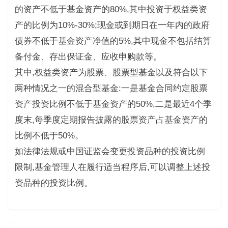
的资产不低于基金资产的80%,其中投资于权益类资
产的比例为10%-30%;现金或到期日在一年内的政府
债券不低于基金资产净值的5%,其中现金不包括结算
备付金、存出保证金、应收申购款等。
其中,权益类资产为股票、股票型基金以及符合以下
两种情况之一的混合型基金:一是基金合同约定股票
资产投资比例不低于基金资产的50%,二是最近4个季
度末,每季度定期报告披露的股票资产占基金资产的
比例不低于50%。
如法律法规或中国证监会变更投资品种的投资比例
限制,基金管理人在履行适当程序后,可以调整上述投
资品种的投资比例。