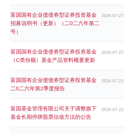
富国国有企业债债券型证券投资基金
2026-07-27
招募说明书（更新）（二0二六年第二
号）
富国国有企业债债券型证券投资基金
2026-07-27
（C类份额）基金产品资料概要更新
富国国有企业债债券型证券投资基金
2026-07-21
二0二六年第2季度报告
富国基金管理有限公司关于调整旗下
2026-07-21
基金长期停牌股票估值方法的公告