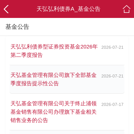
天弘弘利债券A_基金公告
基金公告
天弘弘利债券型证券投资基金2026年
2026-07-21
第二季度报告
天弘基金管理有限公司旗下全部基金
2026-07-21
季度报告提示性公告
天弘基金管理有限公司关于终止浦领
2026-07-17
基金销售有限公司办理旗下基金相关
销售业务的公告