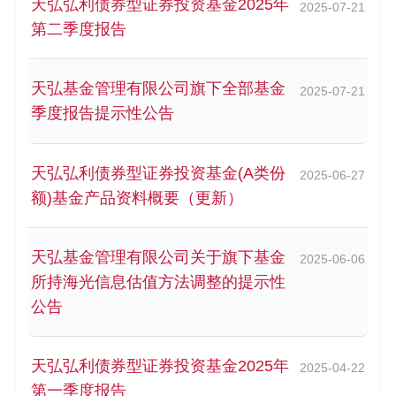
天弘弘利债券型证券投资基金2025年
2025-07-21
第二季度报告
天弘基金管理有限公司旗下全部基金
2025-07-21
季度报告提示性公告
天弘弘利债券型证券投资基金(A类份
2025-06-27
额)基金产品资料概要（更新）
天弘基金管理有限公司关于旗下基金
2025-06-06
所持海光信息估值方法调整的提示性
公告
天弘弘利债券型证券投资基金2025年
2025-04-22
第一季度报告