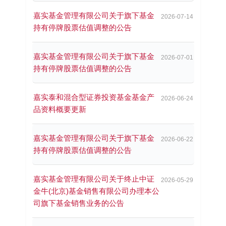
嘉实基金管理有限公司关于旗下基金
2026-07-14
持有停牌股票估值调整的公告
嘉实基金管理有限公司关于旗下基金
2026-07-01
持有停牌股票估值调整的公告
嘉实泰和混合型证券投资基金基金产
2026-06-24
品资料概要更新
嘉实基金管理有限公司关于旗下基金
2026-06-22
持有停牌股票估值调整的公告
嘉实基金管理有限公司关于终止中证
2026-05-29
金牛(北京)基金销售有限公司办理本公
司旗下基金销售业务的公告