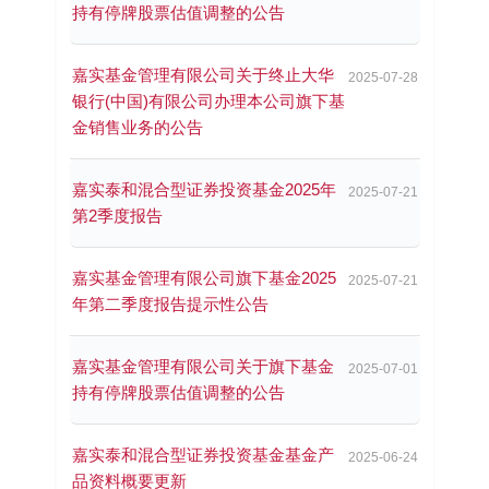
持有停牌股票估值调整的公告
嘉实基金管理有限公司关于终止大华
2025-07-28
银行(中国)有限公司办理本公司旗下基
金销售业务的公告
嘉实泰和混合型证券投资基金2025年
2025-07-21
第2季度报告
嘉实基金管理有限公司旗下基金2025
2025-07-21
年第二季度报告提示性公告
嘉实基金管理有限公司关于旗下基金
2025-07-01
持有停牌股票估值调整的公告
嘉实泰和混合型证券投资基金基金产
2025-06-24
品资料概要更新