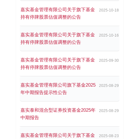
嘉实基金管理有限公司关于旗下基金
2025-10-18
持有停牌股票估值调整的公告
嘉实基金管理有限公司关于旗下基金
2025-10-16
持有停牌股票估值调整的公告
嘉实基金管理有限公司关于旗下基金
2025-09-30
持有停牌股票估值调整的公告
嘉实基金管理有限公司旗下基金2025
2025-08-29
年中期报告提示性公告
嘉实泰和混合型证券投资基金2025年
2025-08-29
中期报告
嘉实基金管理有限公司关于旗下基金
2025-08-23