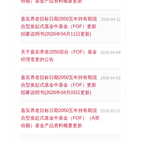
份额）基金产品资料概要更新
嘉实养老目标日期2050五年持有期混
2026-04-11
合型发起式基金中基金（FOF）更新
招募说明书(2026年04月11日更新)
关于嘉实养老2050混合（FOF）基金
2026-04-09
经理变更的公告
嘉实养老目标日期2050五年持有期混
2026-04-03
合型发起式基金中基金（FOF）更新
招募说明书(2026年04月03日更新)
嘉实养老目标日期2050五年持有期混
2026-03-27
合型发起式基金中基金（FOF）（A类
份额）基金产品资料概要更新