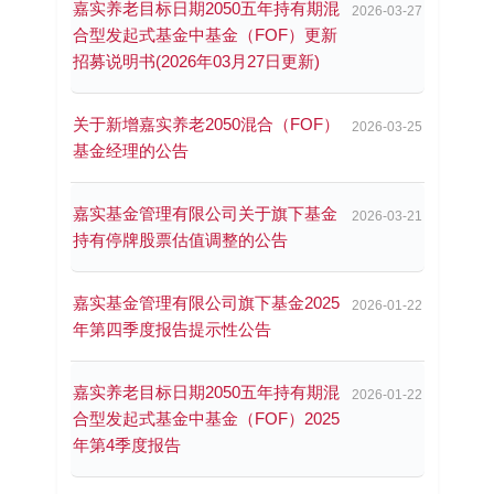
嘉实养老目标日期2050五年持有期混
2026-03-27
合型发起式基金中基金（FOF）更新
招募说明书(2026年03月27日更新)
关于新增嘉实养老2050混合（FOF）
2026-03-25
基金经理的公告
嘉实基金管理有限公司关于旗下基金
2026-03-21
持有停牌股票估值调整的公告
嘉实基金管理有限公司旗下基金2025
2026-01-22
年第四季度报告提示性公告
嘉实养老目标日期2050五年持有期混
2026-01-22
合型发起式基金中基金（FOF）2025
年第4季度报告