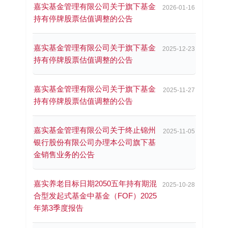
嘉实基金管理有限公司关于旗下基金
2026-01-16
持有停牌股票估值调整的公告
嘉实基金管理有限公司关于旗下基金
2025-12-23
持有停牌股票估值调整的公告
嘉实基金管理有限公司关于旗下基金
2025-11-27
持有停牌股票估值调整的公告
嘉实基金管理有限公司关于终止锦州
2025-11-05
银行股份有限公司办理本公司旗下基
金销售业务的公告
嘉实养老目标日期2050五年持有期混
2025-10-28
合型发起式基金中基金（FOF）2025
年第3季度报告