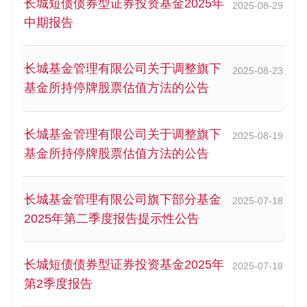
长城短债债券型证券投资基金2025年
2025-08-29
中期报告
长城基金管理有限公司关于调整旗下
2025-08-23
基金所持停牌股票估值方法的公告
长城基金管理有限公司关于调整旗下
2025-08-19
基金所持停牌股票估值方法的公告
长城基金管理有限公司旗下部分基金
2025-07-18
2025年第二季度报告提示性公告
长城短债债券型证券投资基金2025年
2025-07-18
第2季度报告