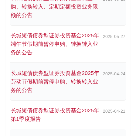
购、转换转入、定期定额投资业务限
额的公告
长城短债债券型证券投资基金2025年
2025-05-27
端午节假期前暂停申购、转换转入业
务的公告
长城短债债券型证券投资基金2025年
2025-04-24
劳动节假期前暂停申购、转换转入业
务的公告
长城短债债券型证券投资基金2025年
2025-04-21
第1季度报告