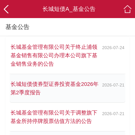
长城短债A_基金公告
基金公告
长城基金管理有限公司关于终止浦领
2026-07-24
基金销售有限公司办理本公司旗下基
金销售业务的公告
长城短债债券型证券投资基金2026年
2026-07-21
第2季度报告
长城基金管理有限公司关于调整旗下
2026-07-21
基金所持停牌股票估值方法的公告