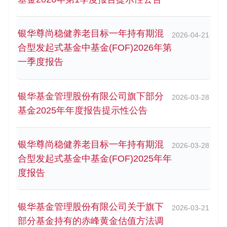
银华尊尚稳健养老目标一年持有期混
2026-04-21
合型发起式基金中基金(FOF)2026年第
一季度报告
银华基金管理股份有限公司旗下部分
2026-03-28
基金2025年年度报告提示性公告
银华尊尚稳健养老目标一年持有期混
2026-03-28
合型发起式基金中基金(FOF)2025年年
度报告
银华基金管理股份有限公司关于旗下
2026-03-21
部分基金持有的赤峰黄金估值方法调