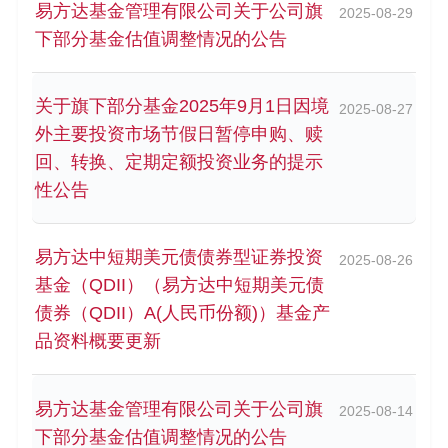
易方达基金管理有限公司关于公司旗
2025-08-29
下部分基金估值调整情况的公告
关于旗下部分基金2025年9月1日因境
2025-08-27
外主要投资市场节假日暂停申购、赎
回、转换、定期定额投资业务的提示
性公告
易方达中短期美元债债券型证券投资
2025-08-26
基金（QDII）（易方达中短期美元债
债券（QDII）A(人民币份额)）基金产
品资料概要更新
易方达基金管理有限公司关于公司旗
2025-08-14
下部分基金估值调整情况的公告