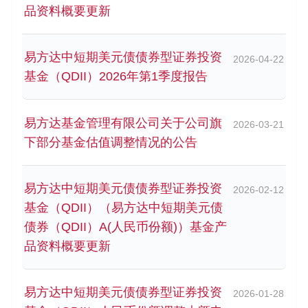
品资料概要更新
易方达中短期美元债债券型证券投资
2026-04-22
基金（QDII）2026年第1季度报告
易方达基金管理有限公司关于公司旗
2026-03-21
下部分基金估值调整情况的公告
易方达中短期美元债债券型证券投资
2026-02-12
基金（QDII）（易方达中短期美元债
债券（QDII）A(人民币份额)）基金产
品资料概要更新
易方达中短期美元债债券型证券投资
2026-01-28