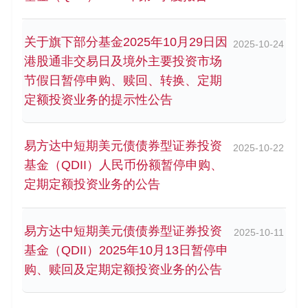
关于旗下部分基金2025年10月29日因
2025-10-24
港股通非交易日及境外主要投资市场
节假日暂停申购、赎回、转换、定期
定额投资业务的提示性公告
易方达中短期美元债债券型证券投资
2025-10-22
基金（QDII）人民币份额暂停申购、
定期定额投资业务的公告
易方达中短期美元债债券型证券投资
2025-10-11
基金（QDII）2025年10月13日暂停申
购、赎回及定期定额投资业务的公告