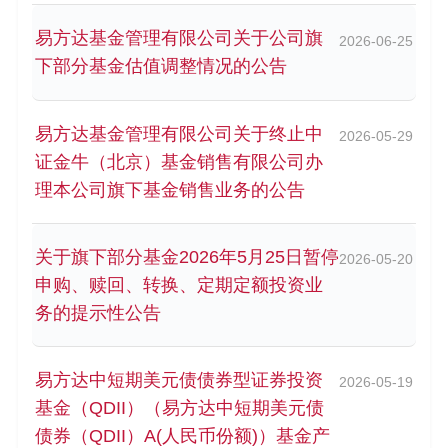
易方达基金管理有限公司关于公司旗
2026-06-25
下部分基金估值调整情况的公告
易方达基金管理有限公司关于终止中
2026-05-29
证金牛（北京）基金销售有限公司办
理本公司旗下基金销售业务的公告
关于旗下部分基金2026年5月25日暂停
2026-05-20
申购、赎回、转换、定期定额投资业
务的提示性公告
易方达中短期美元债债券型证券投资
2026-05-19
基金（QDII）（易方达中短期美元债
债券（QDII）A(人民币份额)）基金产