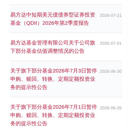
易方达中短期美元债债券型证券投资
2026-07-21
基金（QDII）2026年第2季度报告
易方达基金管理有限公司关于公司旗
2026-07-01
下部分基金估值调整情况的公告
关于旗下部分基金2026年7月3日暂停
2026-06-30
申购、赎回、转换、定期定额投资业
务的提示性公告
关于旗下部分基金2026年7月1日暂停
2026-06-26
申购、赎回、转换、定期定额投资业
务的提示性公告