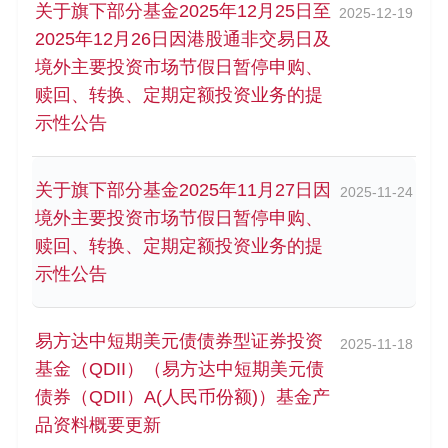
关于旗下部分基金2025年12月25日至
2025-12-19
2025年12月26日因港股通非交易日及
境外主要投资市场节假日暂停申购、
赎回、转换、定期定额投资业务的提
示性公告
关于旗下部分基金2025年11月27日因
2025-11-24
境外主要投资市场节假日暂停申购、
赎回、转换、定期定额投资业务的提
示性公告
易方达中短期美元债债券型证券投资
2025-11-18
基金（QDII）（易方达中短期美元债
债券（QDII）A(人民币份额)）基金产
品资料概要更新