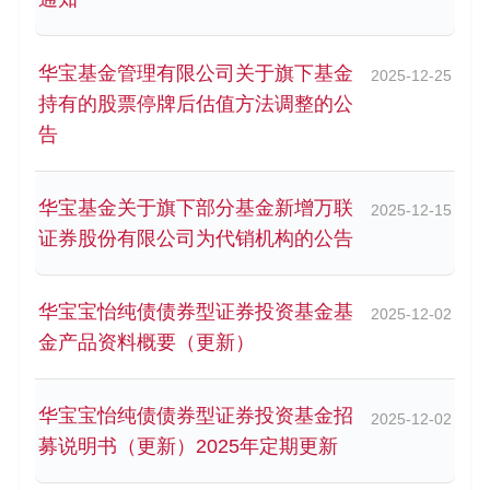
华宝基金管理有限公司关于旗下基金
2025-12-25
持有的股票停牌后估值方法调整的公
告
华宝基金关于旗下部分基金新增万联
2025-12-15
证券股份有限公司为代销机构的公告
华宝宝怡纯债债券型证券投资基金基
2025-12-02
金产品资料概要（更新）
华宝宝怡纯债债券型证券投资基金招
2025-12-02
募说明书（更新）2025年定期更新