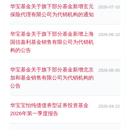
华宝基金关于旗下部分基金新增玄元
2026-07-10
保险代理有限公司为代销机构的通知
华宝基金关于旗下部分基金新增上海
2026-06-10
国信嘉利基金销售有限公司为代销机
构的公告
华宝基金关于旗下部分基金新增北京
2026-06-05
加和基金销售有限公司为代销机构的
公告
华宝宝怡纯债债券型证券投资基金
2026-04-22
2026年第一季度报告