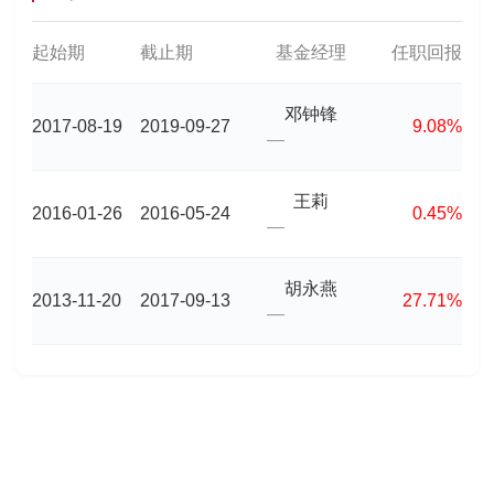
起始期
截止期
基金经理
任职回报
邓钟锋
2017-08-19
2019-09-27
9.08%
—
王莉
2016-01-26
2016-05-24
0.45%
—
胡永燕
2013-11-20
2017-09-13
27.71%
—