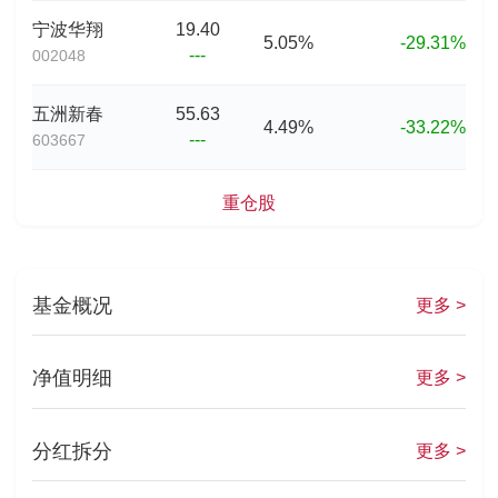
宁波华翔
19.40
5.05%
-29.31%
---
002048
五洲新春
55.63
4.49%
-33.22%
---
603667
重仓股
基金概况
更多 >
净值明细
更多 >
分红拆分
更多 >