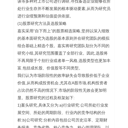
谈等多种对上市公司进行调研,寻找备选企业能够在所
处行业生存并不断发展的根本驱动要素,从而为研究员
进行业绩预测和估值提供依据。
(1)股票研究方法及选股策略
嘉实采用“自下而上”的股票精选策略,坚持以深入细致
的基本面研究为选股的基本原则并在研究团队的模拟
组合基础上精选个股。嘉实将研究团队划分为不同的
研究小组,其研究范围覆盖了全部行业。因此,选股将
不再局限于个别行业或者单一风格,选股类型也更加丰
富,包括成长股、价值股等不同类型。
我们认为市场阶段性的效率缺失会导致股价低于企业
价值,从而构成投资机会,尤其在A股市场,机构投资者
占比仍然不高的情况下,市场的阶段性无效会更加明
显。股票研究的过程及框架如下:
1)案头研究,具体又分为:a)行业研究:公司所处行业发
展空间、所处的周期阶段、行业内的竞争结构的分
析;b)公司研究:分析内容包括公司历史沿革、定期财
务报表、竞争劣势、核心竞争力、核心管理团队、以