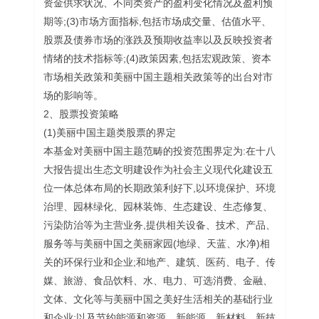
资金供求状况、不同类资产的盈利变化情况及盈利预
期等;(3)市场方面指标,包括市场成交量、估值水平、
股票及债券市场的涨跌及预期收益率以及反映投资者
情绪的技术指标等;(4)政策因素,包括宏观政策、资本
市场相关政策和美丽中国主题相关政策等的出台对市
场的影响等。
2、股票投资策略
(1)美丽中国主题类股票的界定
本基金对美丽中国主题范畴的投资范围界定为:在十八
大报告提出生态文明建设作为社会主义现代化建设五
位一体总体布局的长期政策利好下,以环境保护、环境
治理、园林绿化、园林装饰、生态建设、生态修复、
污染防治等为主营业务,提供相关设备、技术、产品、
服务等与美丽中国之美丽家园(地绿、天蓝、水净)相
关的环保行业和企业;和地产、建筑、医药、电子、传
媒、旅游、食品饮料、水、电力、可选消费、金融、
文体、文化等与美丽中国之美好生活相关的基础行业
和企业;以及节约能源和资源、新能源、新材料、新技