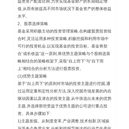
益类资产配置比例,力求实现基金财产的长期稳定增
值,从而有效提高不同市场状况下基金资产的整体收益
水平。
2、股票选择策略
基金采用积极主动的投资管理策略,在构建股票投资组
合时,灵活运用多种投资策略,积极挖掘和利用市场中
可行的投资机会,以实现基金的投资目标。基金将契
合“成长收益”这一原则,将优势主题策略与个股精选策
略相结合的策略框架下,采取“自上而下”与“自下而
上”相结合的分析方法进行股票投资。
(1)优势主题策略
基于“自上而下”的原则对市场的投资主题进行挖掘,通
过运用定量和定性分析方法,深入挖掘市场发展的内在
驱动因素以及潜在的投资主题,从中筛选出未来的优势
主题,并选择那些受益于优势主题的公司进行重点投
资。具体步骤如下:
1)主题发掘。从制度变革,产业调整,技术创新,区域振
兴等各个角度出发,分析和挖掘导致这些行业产生变化