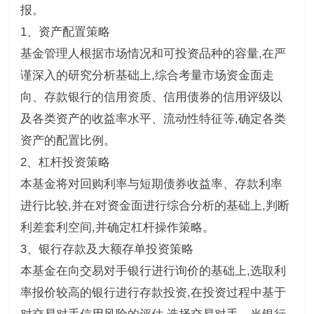
报。
1、资产配置策略
基金管理人根据市场情况和可投资品种的容量,在严
谨深入的研究分析基础上,综合考量市场资金面走
向、存款银行的信用资质、信用债券的信用评级以
及各类资产的收益率水平、流动性特征等,确定各类
资产的配置比例。
2、杠杆投资策略
本基金将对回购利率与短期债券收益率、存款利率
进行比较,并在对资金面进行综合分析的基础上,判断
利差套利空间,并确定杠杆操作策略。
3、银行存款及大额存单投资策略
本基金在向交易对手银行进行询价的基础上,选取利
率报价较高的银行进行存款投资,在投资过程中基于