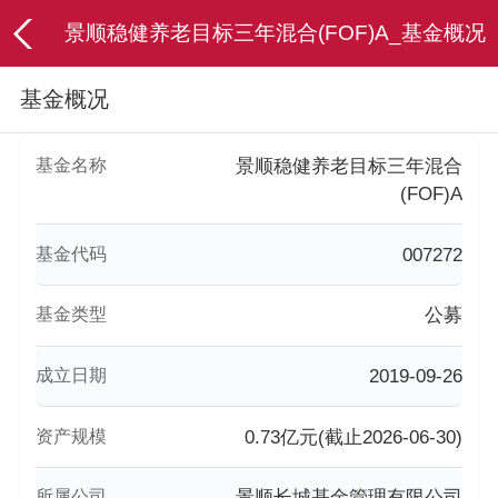
景顺稳健养老目标三年混合(FOF)A_基金概况
基金概况
基金名称
景顺稳健养老目标三年混合
(FOF)A
基金代码
007272
基金类型
公募
成立日期
2019-09-26
资产规模
0.73亿元(截止2026-06-30)
所属公司
景顺长城基金管理有限公司