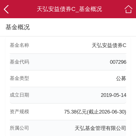
天弘安益债券C_基金概况
基金概况
基金名称
天弘安益债券C
基金代码
007296
基金类型
公募
成立日期
2019-05-14
资产规模
75.38亿元(截止2026-06-30)
所属公司
天弘基金管理有限公司