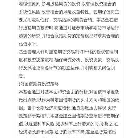
着谨慎原则,参与股指期货的投资,以管理投资组合的
系统性风险,改善组合的风险收益特性。套期保值将主
要采用流动性好、交易活跃的期货合约。本基金在进
行股指期货投资时,将通过对证券市场和期货市场运行
趋势的研究,并结合股指期货的定价模型寻求其合理的
估值水平。
基金管理人针对股指期货交易制订严格的授权管理制
度和投资决策流程,确保研究分析、投资决策、交易执
行及风险控制各环节的独立运作,并明确相关岗位职
责。
(2)国债期货投资策略
本基金通过对基本面和资金面的分析,对国债市场走势
做出判断,以作为确定国债期货的头寸方向和额度的依
据。当中长期经济高速增长,通货膨胀压力浮现,央行
政策趋于紧缩时,本基金建立国债期货空单进行套期保
值,以规避利率风险,减少利率上升带来的亏损;反之,在
经济增长趋于回落,通货膨胀率下降,甚至通货紧缩出