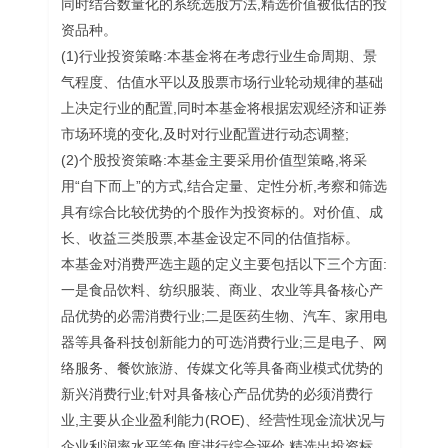
同时结合数量化的系统选股方法,精选价值被低估的投
资品种。
(1)行业投资策略:本基金将在考虑行业生命周期、景
气程度、估值水平以及股票市场行业轮动规律的基础
上决定行业的配置,同时本基金将根据宏观经济和证券
市场环境的变化,及时对行业配置进行动态调整;
(2)个股投资策略:本基金主要采用价值型策略,将采
用“自下而上”的方式,结合定量、定性分析,考察和筛选
具有综合比较优势的个股作为投资标的。对价值、成
长、收益三类股票,本基金设定不同的估值指标。
本基金对消费严选主题的定义主要包括以下三个方面:
一是食品饮料、纺织服装、商业、农业等具备核心产
品优势的必需消费行业;二是医药生物、汽车、家用电
器等具备科技创新能力的可选消费行业;三是电子、网
络服务、餐饮旅游、传媒文化等具备商业模式优势的
新兴消费行业;针对具备核心产品优势的必须消费行
业,主要从企业盈利能力(ROE)、经营性现金流状况与
企业利润率水平等角度进行综合评价,精选出投资标