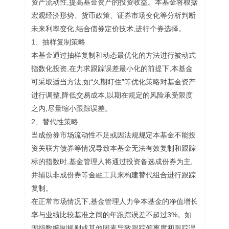
资产流动性,提高基金资产的投资收益。本基金将根据
宏观经济形势、货币政策、证券市场变化等分析判断
未来利率变化,结合债券定价技术,进行个券选择。
1、抽样复制策略
本基金通过抽样复制和动态最优化的方法进行被动式
指数化投资,在力求跟踪误差最小化的前提下,本基金
可采取适当方法,如“久期盯住”等优化策略对基金资产
进行调整,降低交易成本,以期在规定的风险承受限度
之内,尽量缩小跟踪误差。
2、替代性策略
当成份券市场流动性不足或因法规规定本基金不能投
资关联方债券等情况导致本基金无法有效复制和跟踪
标的指数时,基金管理人将通过投资备选成份券为主,
并辅以非成份券等金融工具来构建替代组合进行跟踪
复制。
在正常市场情况下,基金管理人力争本基金的净值增长
率与业绩比较基准之间的年跟踪误差不超过3%。如
因指数编制规则或其他因素导致跟踪偏离度和跟踪误