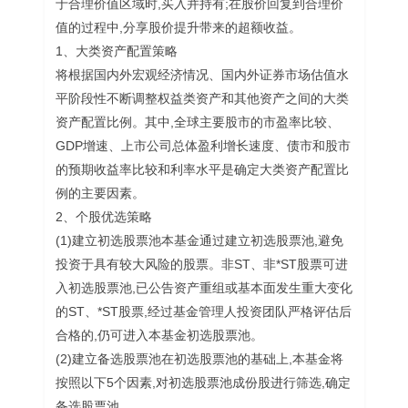
于合理价值区域时,买入并持有;在股价回复到合理价
值的过程中,分享股价提升带来的超额收益。
1、大类资产配置策略
将根据国内外宏观经济情况、国内外证券市场估值水
平阶段性不断调整权益类资产和其他资产之间的大类
资产配置比例。其中,全球主要股市的市盈率比较、
GDP增速、上市公司总体盈利增长速度、债市和股市
的预期收益率比较和利率水平是确定大类资产配置比
例的主要因素。
2、个股优选策略
(1)建立初选股票池本基金通过建立初选股票池,避免
投资于具有较大风险的股票。非ST、非*ST股票可进
入初选股票池,已公告资产重组或基本面发生重大变化
的ST、*ST股票,经过基金管理人投资团队严格评估后
合格的,仍可进入本基金初选股票池。
(2)建立备选股票池在初选股票池的基础上,本基金将
按照以下5个因素,对初选股票池成份股进行筛选,确定
备选股票池。