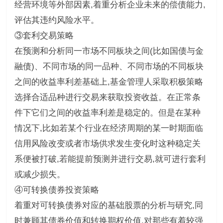
经营环境等外部因素,着重分析企业未来的偿债能力,
评估其违约风险水平。
③套利交易策略
在预测和分析同一市场不同板块之间(比如国债与金
融债)、不同市场的同一品种、不同市场的不同板块
之间的收益率利差基础上,基金管理人采取积极策略
选择合适品种进行交易来获取投资收益。在正常条
件下它们之间的收益率利差是稳定的。但是在某种
情况下,比如若某个行业在经济周期的某一时期面临
信用风险改变或者市场供求发生变化时这种稳定关
系便被打破,若能提前预测并进行交易,就可进行套利
或减少损失。
④可转换债券投资策略
着重对可转换债券对应的基础股票的分析与研究,同
时兼顾其债券价值和转换期权价值,对那些有着较强