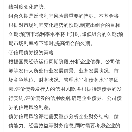
线斜度变化趋势。
组合久期是反映利率风险最重要的指标。本基金将
根据对市场利率变化趋势的预期,制定出组合的目标
久期:预期市场利率水平将上升时,降低组合的久期;预
期市场利率将下降时,提高组合的久期。
②信用债券投资策略
根据国民经济运行周期阶段,分析企业债券、公司债
券等发行人所处行业发展前景、业务发展状况、市
场竞争地位、财务状况、管理水平和债务水平等因
素,评价债券发行人的信用风险,并根据特定债券的发
行契约,评价债券的信用级别,确定企业债券、公司债
券的信用风险利差。
债券信用风险评定需要重点分析企业财务结构、偿
债能力、经营效益等财务信息,同时需要考虑企业的