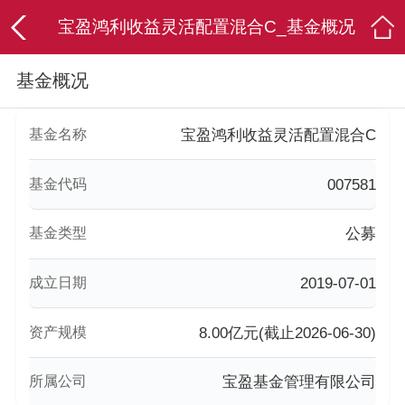
宝盈鸿利收益灵活配置混合C_基金概况
基金概况
基金名称
宝盈鸿利收益灵活配置混合C
基金代码
007581
基金类型
公募
成立日期
2019-07-01
资产规模
8.00亿元(截止2026-06-30)
所属公司
宝盈基金管理有限公司