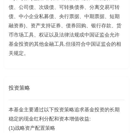
债、公司债、次级债、可转换债券、分离交易可转
债、中小企业私募债、央行票据、中期票据、短期
融资券)、资产支持证券、债券回购、银行存款、货
币市场工具、权证以及法律法规或中国证监会允许
基金投资的其他金融工具,但须符合中国证监会的相
关规定。
投资策略
本基金主要通过以下投资策略追求基金投资的长期
稳定的现金红利分配和资本增值收益:
(1)战略资产配置策略