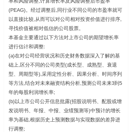
率和风险调整,计算增长率及风险调整后市盈率
(PEAG)。经过调整后,同行业不同公司的市盈率就可
以直接比较,从而可以对公司相对投资价值进行排序,
寻找价值被相对低估的公司股票。
本基金主要通过以下方法对上市公司的期望增长率
进行估计和调整:
(a)在对公司经营状况和历史财务数据深入了解的基
础上,区分不同的公司类型(成长型、成熟型、衰退
型、周期型等),采用定性分析、因果分析、时间序列
等方法,结合对未来融资结构分析,预测公司未来3到5
年的每股利润增长率;
(b)以上市公司公开信息批露(招股说明书、配股或增
发说明书、年报、中报、业绩预测等)中预计的增长
率为基础,根据历史上预测数据与实现数据的差异进
行调整;