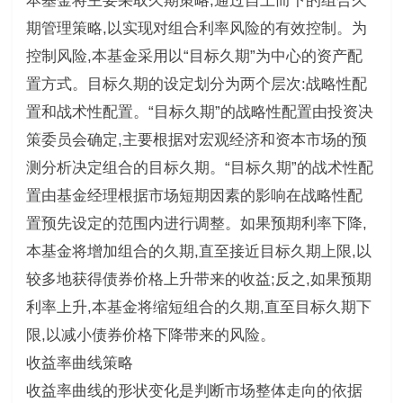
本基金将主要采取久期策略,通过自上而下的组合久
期管理策略,以实现对组合利率风险的有效控制。为
控制风险,本基金采用以“目标久期”为中心的资产配
置方式。目标久期的设定划分为两个层次:战略性配
置和战术性配置。“目标久期”的战略性配置由投资决
策委员会确定,主要根据对宏观经济和资本市场的预
测分析决定组合的目标久期。“目标久期”的战术性配
置由基金经理根据市场短期因素的影响在战略性配
置预先设定的范围内进行调整。如果预期利率下降,
本基金将增加组合的久期,直至接近目标久期上限,以
较多地获得债券价格上升带来的收益;反之,如果预期
利率上升,本基金将缩短组合的久期,直至目标久期下
限,以减小债券价格下降带来的风险。
收益率曲线策略
收益率曲线的形状变化是判断市场整体走向的依据