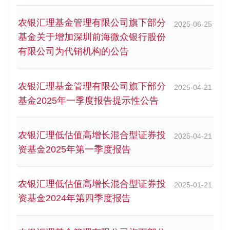
农银汇理基金管理有限公司旗下部分
2025-06-25
基金关于增加深圳前海微众银行股份
有限公司为代销机构的公告
农银汇理基金管理有限公司旗下部分
2025-04-21
基金2025年一季度报告提示性公告
农银汇理低估值高增长混合型证券投
2025-04-21
资基金2025年第一季度报告
农银汇理低估值高增长混合型证券投
2025-01-21
资基金2024年第四季度报告