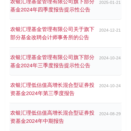
农银汇理基金管理有限公司旗下部分
2025-01-21
基金2024年四季度报告提示性公告
农银汇理基金管理有限公司关于旗下
2024-12-21
部分基金改聘会计师事务所的公告
农银汇理基金管理有限公司旗下部分
2024-10-24
基金2024年三季度报告提示性公告
农银汇理低估值高增长混合型证券投
2024-10-24
资基金2024年第三季度报告
农银汇理低估值高增长混合型证券投
2024-08-29
资基金2024年中期报告