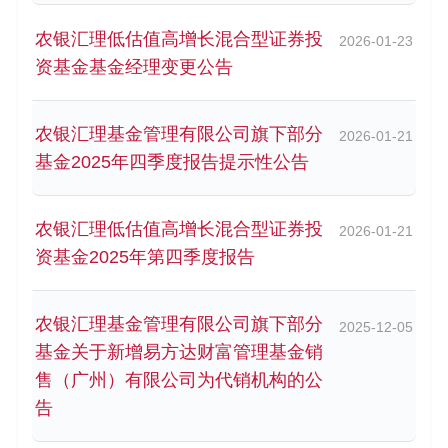
农银汇理低估值高增长混合型证券投
2026-01-23
资基金基金经理变更公告
农银汇理基金管理有限公司旗下部分
2026-01-21
基金2025年四季度报告提示性公告
农银汇理低估值高增长混合型证券投
2026-01-21
资基金2025年第四季度报告
农银汇理基金管理有限公司旗下部分
2025-12-05
基金关于新增易方达财富管理基金销
售（广州）有限公司为代销机构的公
告