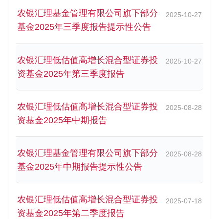
农银汇理基金管理有限公司旗下部分
2025-10-27
基金2025年三季度报告提示性公告
农银汇理低估值高增长混合型证券投
2025-10-27
资基金2025年第三季度报告
农银汇理低估值高增长混合型证券投
2025-08-28
资基金2025年中期报告
农银汇理基金管理有限公司旗下部分
2025-08-28
基金2025年中期报告提示性公告
农银汇理低估值高增长混合型证券投
2025-07-18
资基金2025年第二季度报告