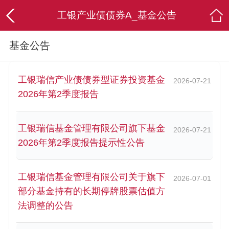
工银产业债债券A_基金公告
基金公告
工银瑞信产业债债券型证券投资基金
2026-07-21
2026年第2季度报告
工银瑞信基金管理有限公司旗下基金
2026-07-21
2026年第2季度报告提示性公告
工银瑞信基金管理有限公司关于旗下
2026-07-01
部分基金持有的长期停牌股票估值方
法调整的公告