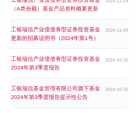
2024-11-29
（A类份额）基金产品资料概要更新
工银瑞信产业债债券型证券投资基金
2024-11-29
更新的招募说明书（2024年第1号）
工银瑞信产业债债券型证券投资基金
2024-10-25
2024年第3季度报告
工银瑞信基金管理有限公司旗下基金
2024-10-25
2024年第3季度报告提示性公告
工银瑞信基金管理有限公司关于旗下
2024-09-27
部分基金持有的长期停牌股票估值方
法调整的公告