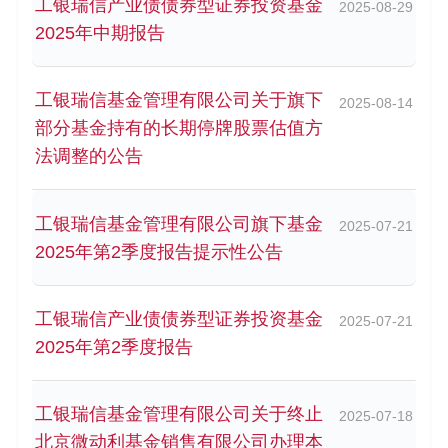
工银瑞信产业债债券型证券投资基金
2025-08-29
2025年中期报告
工银瑞信基金管理有限公司关于旗下
2025-08-14
部分基金持有的长期停牌股票估值方
法调整的公告
工银瑞信基金管理有限公司旗下基金
2025-07-21
2025年第2季度报告提示性公告
工银瑞信产业债债券型证券投资基金
2025-07-21
2025年第2季度报告
工银瑞信基金管理有限公司关于终止
2025-07-18
北京微动利基金销售有限公司办理本