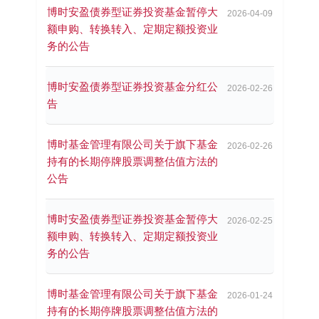
博时安盈债券型证券投资基金暂停大
2026-04-09
额申购、转换转入、定期定额投资业
务的公告
博时安盈债券型证券投资基金分红公
2026-02-26
告
博时基金管理有限公司关于旗下基金
2026-02-26
持有的长期停牌股票调整估值方法的
公告
博时安盈债券型证券投资基金暂停大
2026-02-25
额申购、转换转入、定期定额投资业
务的公告
博时基金管理有限公司关于旗下基金
2026-01-24
持有的长期停牌股票调整估值方法的