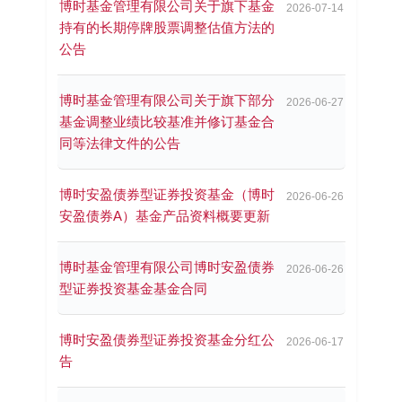
博时基金管理有限公司关于旗下基金
2026-07-14
持有的长期停牌股票调整估值方法的
公告
博时基金管理有限公司关于旗下部分
2026-06-27
基金调整业绩比较基准并修订基金合
同等法律文件的公告
博时安盈债券型证券投资基金（博时
2026-06-26
安盈债券A）基金产品资料概要更新
博时基金管理有限公司博时安盈债券
2026-06-26
型证券投资基金基金合同
博时安盈债券型证券投资基金分红公
2026-06-17
告