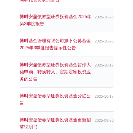
博时安盈债券型证券投资基金2025年
2025-10-28
第3季度报告
博时基金管理有限公司旗下公募基金
2025-10-28
2025年3季度报告提示性公告
博时安盈债券型证券投资基金暂停大
2025-10-17
额申购、转换转入、定期定额投资业
务的公告
博时安盈债券型证券投资基金分红公
2025-10-17
告
博时安盈债券型证券投资基金更新招
2025-09-30
募说明书