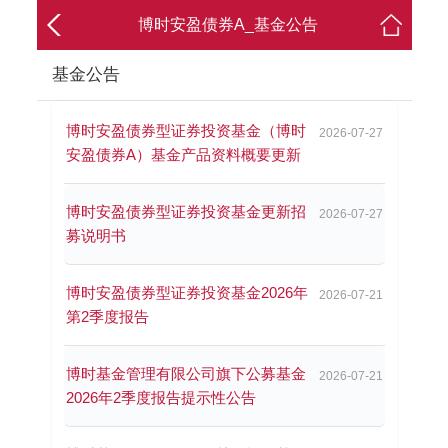
博时安盈债券A_基金公告
基金公告
博时安盈债券型证券投资基金（博时
2026-07-27
安盈债券A）基金产品资料概要更新
博时安盈债券型证券投资基金更新招
2026-07-27
募说明书
博时安盈债券型证券投资基金2026年
2026-07-21
第2季度报告
博时基金管理有限公司旗下公募基金
2026-07-21
2026年2季度报告提示性公告