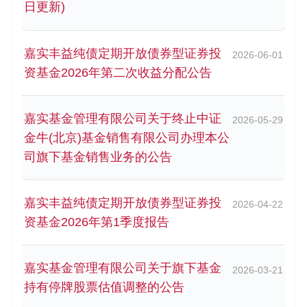
日更新)
嘉实丰益纯债定期开放债券型证券投
2026-06-01
资基金2026年第二次收益分配公告
嘉实基金管理有限公司关于终止中证
2026-05-29
金牛(北京)基金销售有限公司办理本公
司旗下基金销售业务的公告
嘉实丰益纯债定期开放债券型证券投
2026-04-22
资基金2026年第1季度报告
嘉实基金管理有限公司关于旗下基金
2026-03-21
持有停牌股票估值调整的公告