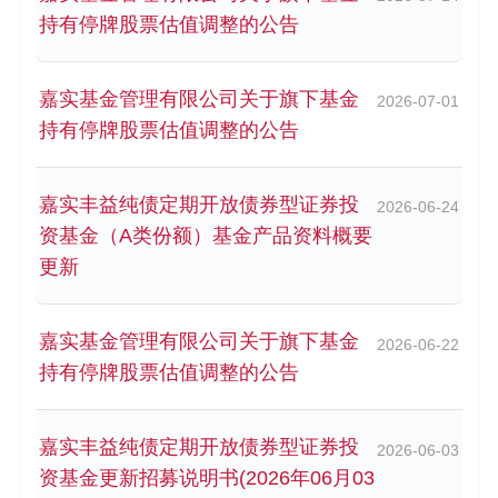
持有停牌股票估值调整的公告
嘉实基金管理有限公司关于旗下基金
2026-07-01
持有停牌股票估值调整的公告
嘉实丰益纯债定期开放债券型证券投
2026-06-24
资基金（A类份额）基金产品资料概要
更新
嘉实基金管理有限公司关于旗下基金
2026-06-22
持有停牌股票估值调整的公告
嘉实丰益纯债定期开放债券型证券投
2026-06-03
资基金更新招募说明书(2026年06月03