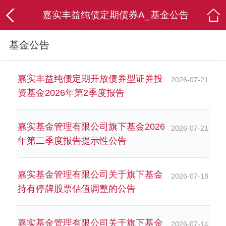
嘉实丰益纯债定期债券A_基金公告
基金公告
嘉实丰益纯债定期开放债券型证券投
2026-07-21
资基金2026年第2季度报告
嘉实基金管理有限公司旗下基金2026
2026-07-21
年第二季度报告提示性公告
嘉实基金管理有限公司关于旗下基金
2026-07-18
持有停牌股票估值调整的公告
嘉实基金管理有限公司关于旗下基金
2026-07-14