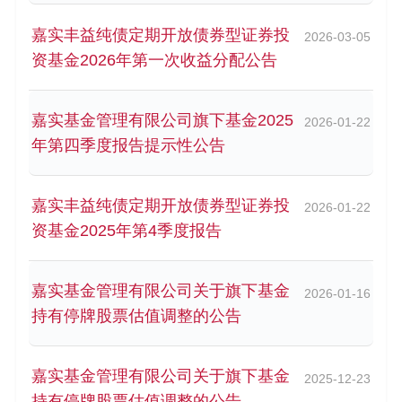
嘉实丰益纯债定期开放债券型证券投
2026-03-05
资基金2026年第一次收益分配公告
嘉实基金管理有限公司旗下基金2025
2026-01-22
年第四季度报告提示性公告
嘉实丰益纯债定期开放债券型证券投
2026-01-22
资基金2025年第4季度报告
嘉实基金管理有限公司关于旗下基金
2026-01-16
持有停牌股票估值调整的公告
嘉实基金管理有限公司关于旗下基金
2025-12-23
持有停牌股票估值调整的公告