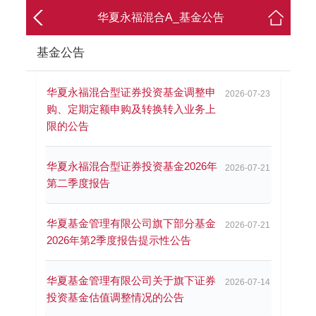
华夏永福混合A_基金公告
基金公告
华夏永福混合型证券投资基金调整申
2026-07-23
购、定期定额申购及转换转入业务上
限的公告
华夏永福混合型证券投资基金2026年
2026-07-21
第二季度报告
华夏基金管理有限公司旗下部分基金
2026-07-21
2026年第2季度报告提示性公告
华夏基金管理有限公司关于旗下证券
2026-07-14
投资基金估值调整情况的公告