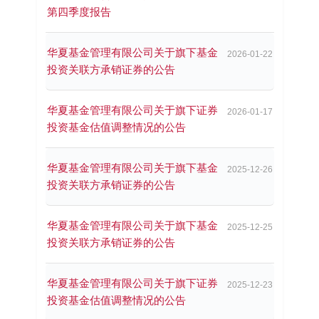
第四季度报告
华夏基金管理有限公司关于旗下基金
2026-01-22
投资关联方承销证券的公告
华夏基金管理有限公司关于旗下证券
2026-01-17
投资基金估值调整情况的公告
华夏基金管理有限公司关于旗下基金
2025-12-26
投资关联方承销证券的公告
华夏基金管理有限公司关于旗下基金
2025-12-25
投资关联方承销证券的公告
华夏基金管理有限公司关于旗下证券
2025-12-23
投资基金估值调整情况的公告