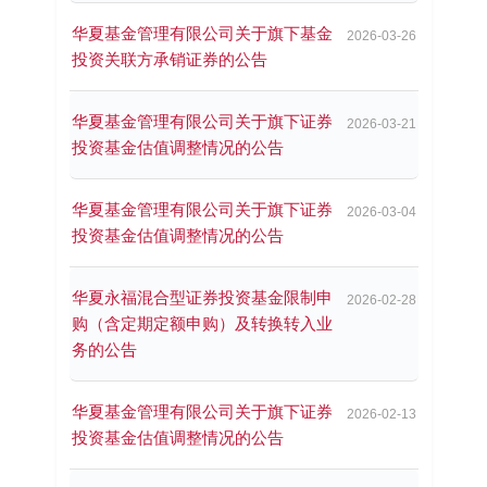
华夏基金管理有限公司关于旗下基金
2026-03-26
投资关联方承销证券的公告
华夏基金管理有限公司关于旗下证券
2026-03-21
投资基金估值调整情况的公告
华夏基金管理有限公司关于旗下证券
2026-03-04
投资基金估值调整情况的公告
华夏永福混合型证券投资基金限制申
2026-02-28
购（含定期定额申购）及转换转入业
务的公告
华夏基金管理有限公司关于旗下证券
2026-02-13
投资基金估值调整情况的公告