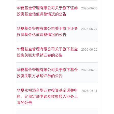
华夏基金管理有限公司关于旗下证券
2026-06-30
投资基金估值调整情况的公告
华夏基金管理有限公司关于旗下证券
2026-06-27
投资基金估值调整情况的公告
华夏基金管理有限公司关于旗下基金
2026-06-26
投资关联方承销证券的公告
华夏基金管理有限公司关于旗下基金
2026-06-18
投资关联方承销证券的公告
华夏永福混合型证券投资基金调整申
2026-06-11
购、定期定额申购及转换转入业务上
限的公告