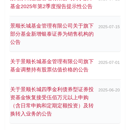
基金2025年第2季度报告提示性公告
景顺长城基金管理有限公司关于旗下
2025-07-15
部分基金新增银泰证券为销售机构的
公告
关于景顺长城基金管理有限公司旗下
2025-07-01
基金调整持有股票估值价格的公告
关于景顺长城四季金利债券型证券投
2025-06-20
资基金恢复接受伍佰万元以上申购
（含日常申购和定期定额投资）及转
换转入业务的公告