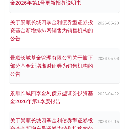
金2026年第1号更新招募说明书
关于景顺长城四季金利债券型证券投
2026-05-20
资基金新增排排网销售为销售机构的
公告
景顺长城基金管理有限公司关于旗下
2026-05-08
部分基金新增湘财证券为销售机构的
公告
景顺长城四季金利债券型证券投资基
2026-04-22
金2026年第1季度报告
关于景顺长城四季金利债券型证券投
2026-04-15
资基金新增东吴证券为销售机构的公