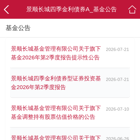
景顺长城四季金利债券A_基金公告
基金公告
景顺长城基金管理有限公司关于旗下
2026-07-21
基金2026年第2季度报告提示性公告
景顺长城四季金利债券型证券投资基
2026-07-21
金2026年第2季度报告
景顺长城基金管理有限公司关于旗下
2026-07-10
基金调整持有股票估值价格的公告
景顺长城基金管理有限公司关于旗下
2026-06-26