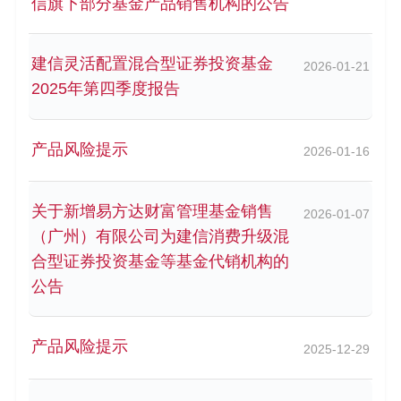
信旗下部分基金产品销售机构的公告
建信灵活配置混合型证券投资基金
2026-01-21
2025年第四季度报告
产品风险提示
2026-01-16
关于新增易方达财富管理基金销售
2026-01-07
（广州）有限公司为建信消费升级混
合型证券投资基金等基金代销机构的
公告
产品风险提示
2025-12-29