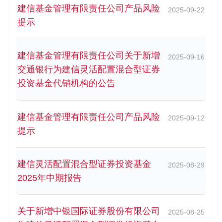
建信基金管理有限责任公司产品风险
2025-09-22
提示
建信基金管理有限责任公司关于新增
2025-09-16
交通银行为建信灵活配置混合型证券
投资基金代销机构的公告
建信基金管理有限责任公司产品风险
2025-09-12
提示
建信灵活配置混合型证券投资基金
2025-08-29
2025年中期报告
关于新增中银国际证券股份有限公司
2025-08-25