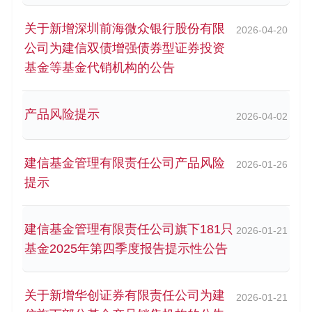
关于新增深圳前海微众银行股份有限
2026-04-20
公司为建信双债增强债券型证券投资
基金等基金代销机构的公告
产品风险提示
2026-04-02
建信基金管理有限责任公司产品风险
2026-01-26
提示
建信基金管理有限责任公司旗下181只
2026-01-21
基金2025年第四季度报告提示性公告
关于新增华创证券有限责任公司为建
2026-01-21