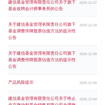
建信基金管理有限责任公司关于旗下
2025-12-27
基金改聘会计师事务所的公告
关于建信基金管理有限责任公司旗下
2025-12-24
基金调整停牌股票估值方法的提示性
公告
关于建信基金管理有限责任公司旗下
2025-12-09
基金调整停牌股票估值方法的提示性
公告
产品风险提示
2025-12-04
建信基金管理有限责任公司关于终止
2025-12-04