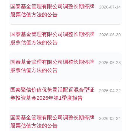
国泰基金管理有限公司调整长期停牌
2026-07-14
股票估值方法的公告
国泰基金管理有限公司调整长期停牌
2026-06-30
股票估值方法的公告
国泰基金管理有限公司调整长期停牌
2026-06-23
股票估值方法的公告
国泰聚信价值优势灵活配置混合型证
2026-04-22
券投资基金2026年第1季度报告
国泰基金管理有限公司调整长期停牌
2026-03-24
股票估值方法的公告