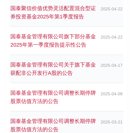
国泰聚信价值优势灵活配置混合型证
2025-04-22
券投资基金2025年第1季度报告
国泰基金管理有限公司旗下部分基金
2025-04-22
2025年第一季度报告提示性公告
国泰基金管理有限公司关于旗下基金
2025-04-17
获配非公开发行A股的公告
国泰基金管理有限公司调整长期停牌
2025-04-08
股票估值方法的公告
国泰基金管理有限公司调整长期停牌
2025-03-21
股票估值方法的公告