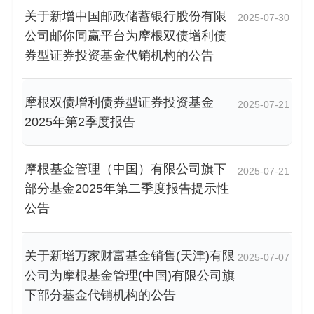
关于新增中国邮政储蓄银行股份有限
2025-07-30
公司邮你同赢平台为摩根双债增利债
券型证券投资基金代销机构的公告
摩根双债增利债券型证券投资基金
2025-07-21
2025年第2季度报告
摩根基金管理（中国）有限公司旗下
2025-07-21
部分基金2025年第二季度报告提示性
公告
关于新增万家财富基金销售(天津)有限
2025-07-07
公司为摩根基金管理(中国)有限公司旗
下部分基金代销机构的公告