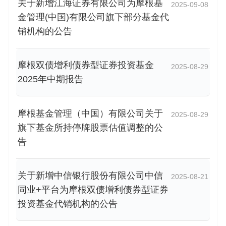
关于新增江海证券有限公司为摩根基
2025-09-08
金管理(中国)有限公司旗下部分基金代
销机构的公告
摩根双债增利债券型证券投资基金
2025-08-29
2025年中期报告
摩根基金管理（中国）有限公司关于
2025-08-29
旗下基金所持停牌股票估值调整的公
告
关于新增中信银行股份有限公司中信
2025-08-21
同业+平台为摩根双债增利债券型证券
投资基金代销机构的公告