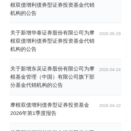
根双债增利债券型证券投资基金代销
机构的公告
关于新增华泰证券股份有限公司为摩
2026-05-29
根双债增利债券型证券投资基金代销
机构的公告
关于新增东吴证券股份有限公司为摩
2026-04-24
根基金管理（中国）有限公司旗下部
分基金代销机构的公告
摩根双债增利债券型证券投资基金
2026-04-22
2026年第1季度报告