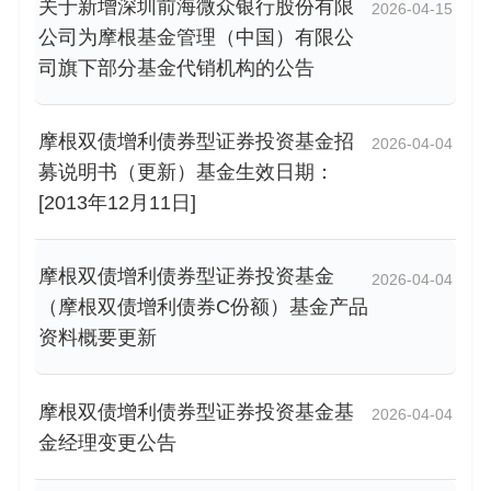
关于新增深圳前海微众银行股份有限
2026-04-15
公司为摩根基金管理（中国）有限公
司旗下部分基金代销机构的公告
摩根双债增利债券型证券投资基金招
2026-04-04
募说明书（更新）基金生效日期：
[2013年12月11日]
摩根双债增利债券型证券投资基金
2026-04-04
（摩根双债增利债券C份额）基金产品
资料概要更新
摩根双债增利债券型证券投资基金基
2026-04-04
金经理变更公告