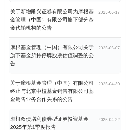
关于新增甬兴证券有限公司为摩根基
2025-06-17
金管理（中国）有限公司旗下部分基
金代销机构的公告
摩根基金管理（中国）有限公司关于
2025-06-07
旗下基金所持停牌股票估值调整的公
告
关于摩根基金管理（中国）有限公司
2025-04-30
终止与北京中植基金销售有限公司基
金销售业务合作关系的公告
摩根双债增利债券型证券投资基金
2025-04-22
2025年第1季度报告