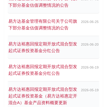
下部分基金估值调整情况的公告
易方达基金管理有限公司关于公司旗
2026-06-25
下部分基金估值调整情况的公告
易方达裕惠回报定期开放式混合型发
2026-06-20
起式证券投资基金分红公告
易方达裕惠回报定期开放式混合型发
2026-06-19
起式证券投资基金分红公告
易方达裕惠回报定期开放式混合型发
2026-05-19
起式证券投资基金（易方达裕惠定开
混合A）基金产品资料概要更新