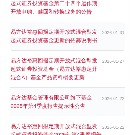
起式证券投资基金第二十四个运作期
开放申购、赎回和转换业务的公告
易方达裕惠回报定期开放式混合型发
2026-01-31
起式证券投资基金更新的招募说明书
易方达裕惠回报定期开放式混合型发
2026-01-27
起式证券投资基金（易方达裕惠定开
混合A）基金产品资料概要更新
易方达基金管理有限公司旗下基金
2026-01-22
2025年第4季度报告提示性公告
易方达裕惠回报定期开放式混合型发
2026-01-22
起式证券投资基金2025年第4季度报告