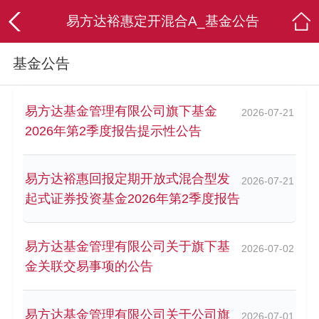
易方达裕惠定开混合A_基金公告
基金公告
易方达基金管理有限公司旗下基金
2026-07-21
2026年第2季度报告提示性公告
易方达裕惠回报定期开放式混合型发
2026-07-21
起式证券投资基金2026年第2季度报告
易方达基金管理有限公司关于旗下基
2026-07-02
金关联交易事项的公告
易方达基金管理有限公司关于公司旗
2026-07-01