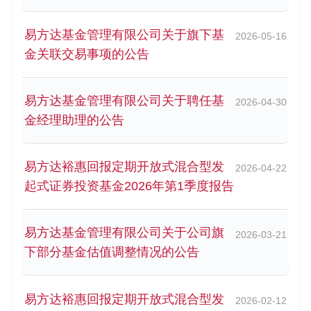
易方达基金管理有限公司关于旗下基
2026-05-16
金关联交易事项的公告
易方达基金管理有限公司关于聘任基
2026-04-30
金经理助理的公告
易方达裕惠回报定期开放式混合型发
2026-04-22
起式证券投资基金2026年第1季度报告
易方达基金管理有限公司关于公司旗
2026-03-21
下部分基金估值调整情况的公告
易方达裕惠回报定期开放式混合型发
2026-02-12