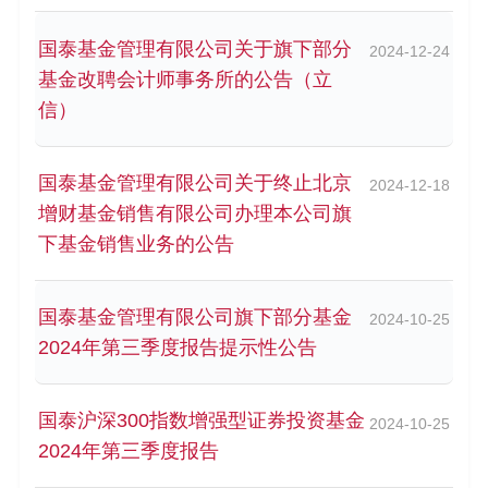
国泰基金管理有限公司关于旗下部分
2024-12-24
基金改聘会计师事务所的公告（立
信）
国泰基金管理有限公司关于终止北京
2024-12-18
增财基金销售有限公司办理本公司旗
下基金销售业务的公告
国泰基金管理有限公司旗下部分基金
2024-10-25
2024年第三季度报告提示性公告
国泰沪深300指数增强型证券投资基金
2024-10-25
2024年第三季度报告