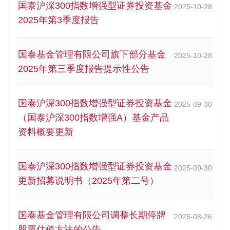
国泰沪深300指数增强型证券投资基金
2025-10-28
2025年第3季度报告
国泰基金管理有限公司旗下部分基金
2025-10-28
2025年第三季度报告提示性公告
国泰沪深300指数增强型证券投资基金
2025-09-30
（国泰沪深300指数增强A）基金产品
资料概要更新
国泰沪深300指数增强型证券投资基金
2025-09-30
更新招募说明书（2025年第二号）
国泰基金管理有限公司调整长期停牌
2025-08-26
股票估值方法的公告