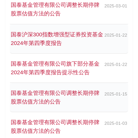
国泰基金管理有限公司调整长期停牌
2025-03-01
股票估值方法的公告
国泰沪深300指数增强型证券投资基金
2025-01-22
2024年第四季度报告
国泰基金管理有限公司旗下部分基金
2025-01-22
2024年第四季度报告提示性公告
国泰基金管理有限公司调整长期停牌
2025-01-15
股票估值方法的公告
国泰基金管理有限公司调整长期停牌
2025-01-03
股票估值方法的公告