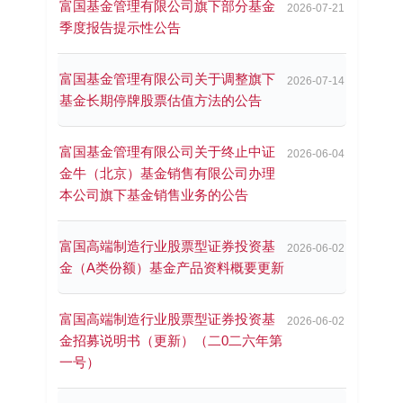
富国基金管理有限公司旗下部分基金
2026-07-21
季度报告提示性公告
富国基金管理有限公司关于调整旗下
2026-07-14
基金长期停牌股票估值方法的公告
富国基金管理有限公司关于终止中证
2026-06-04
金牛（北京）基金销售有限公司办理
本公司旗下基金销售业务的公告
富国高端制造行业股票型证券投资基
2026-06-02
金（A类份额）基金产品资料概要更新
富国高端制造行业股票型证券投资基
2026-06-02
金招募说明书（更新）（二0二六年第
一号）