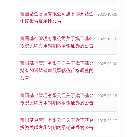
富国基金管理有限公司旗下部分基金
2025-10-28
季度报告提示性公告
富国基金管理有限公司关于旗下基金
2025-10-18
投资关联方承销期内承销证券的公告
富国基金管理有限公司关于旗下基金
2025-09-30
持有的诺辉健康股票估值价格调整的
公告
富国基金管理有限公司关于旗下基金
2025-09-18
投资关联方承销期内承销证券的公告
富国基金管理有限公司关于旗下基金
2025-09-17
投资关联方承销期内承销证券的公告