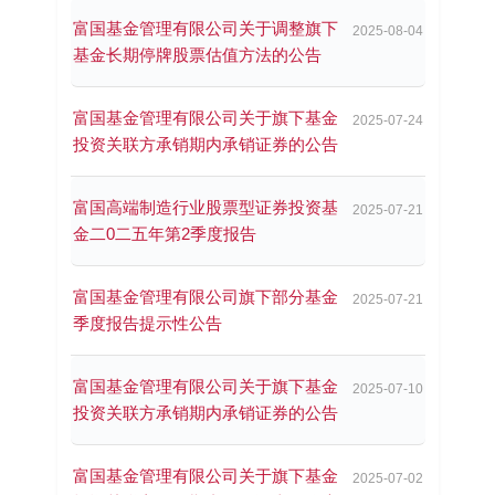
富国基金管理有限公司关于调整旗下
2025-08-04
基金长期停牌股票估值方法的公告
富国基金管理有限公司关于旗下基金
2025-07-24
投资关联方承销期内承销证券的公告
富国高端制造行业股票型证券投资基
2025-07-21
金二0二五年第2季度报告
富国基金管理有限公司旗下部分基金
2025-07-21
季度报告提示性公告
富国基金管理有限公司关于旗下基金
2025-07-10
投资关联方承销期内承销证券的公告
富国基金管理有限公司关于旗下基金
2025-07-02