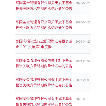
富国基金管理有限公司关于旗下基金
2026-05-21
投资关联方承销期内承销证券的公告
富国基金管理有限公司关于旗下基金
2026-04-23
投资关联方承销期内承销证券的公告
富国高端制造行业股票型证券投资基
2026-04-22
金二0二六年第1季度报告
富国基金管理有限公司关于旗下基金
2026-04-09
投资关联方承销期内承销证券的公告
富国基金管理有限公司关于旗下基金
2026-04-01
投资关联方承销期内承销证券的公告
富国基金管理有限公司关于旗下基金
2026-03-19
投资关联方承销期内承销证券的公告