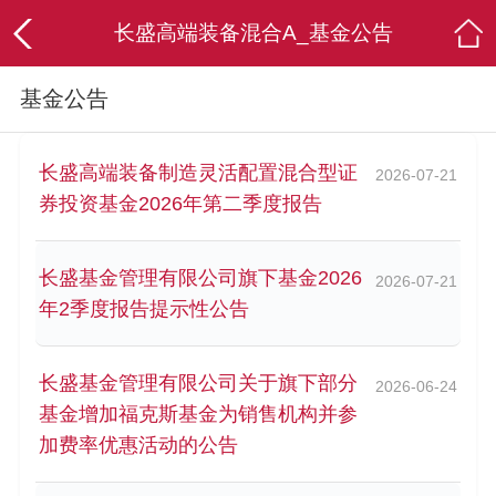
长盛高端装备混合A_基金公告
基金公告
长盛高端装备制造灵活配置混合型证
2026-07-21
券投资基金2026年第二季度报告
长盛基金管理有限公司旗下基金2026
2026-07-21
年2季度报告提示性公告
长盛基金管理有限公司关于旗下部分
2026-06-24
基金增加福克斯基金为销售机构并参
加费率优惠活动的公告