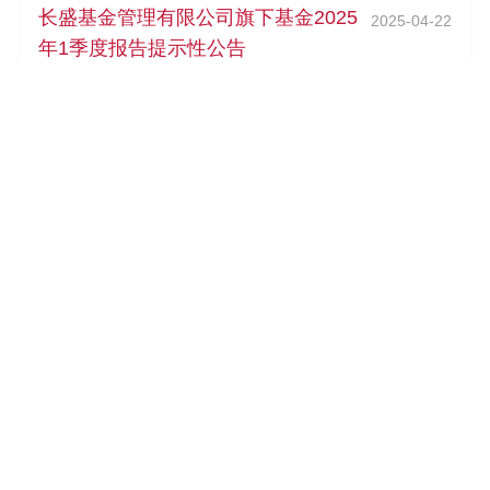
长盛基金管理有限公司旗下基金2025
2025-04-22
年1季度报告提示性公告
长盛高端装备制造灵活配置混合型证
2025-04-22
券投资基金2025年第一季度报告
长盛高端装备制造灵活配置混合型证
2025-04-18
券投资基金（长盛高端装备混合A份
额）基金产品资料概要更新
长盛高端装备制造灵活配置混合型证
2025-04-18
券投资基金招募说明书（更新）
长盛基金管理有限公司关于增加山西
2025-04-10