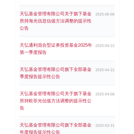
天弘基金管理有限公司关于旗下基金
2025-06-06
所持海光信息估值方法调整的提示性
公告
天弘通利混合型证券投资基金2025年
2025-04-22
第一季度报告
天弘基金管理有限公司旗下全部基金
2025-04-22
季度报告提示性公告
天弘基金管理有限公司关于旗下基金
2025-04-08
所持欧菲光估值方法调整的提示性公
告
天弘基金管理有限公司旗下全部基金
2025-03-31
年度报告提示性公告