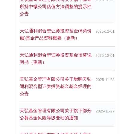
2025-12-23
所持中微公司估值方法调整的提示性
公告
天弘通利混合型证券投资基金(A类份
2025-12-01
额)基金产品资料概要（更新）
天弘通利混合型证券投资基金招募说
2025-12-01
明书（更新）
天弘基金管理有限公司关于增聘天弘
2025-11-28
通利混合型证券投资基金基金经理的
公告
天弘基金管理有限公司关于旗下部分
2025-11-27
公募基金风险等级变动的通知