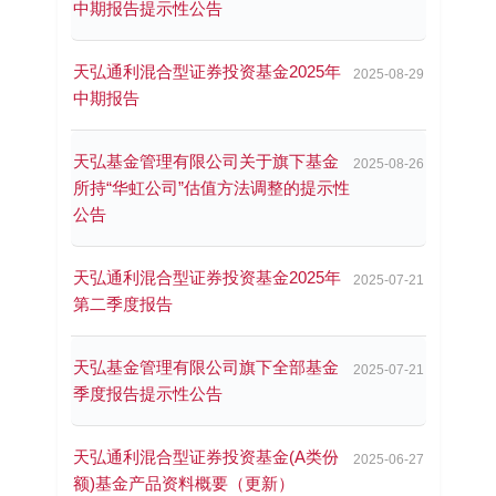
中期报告提示性公告
天弘通利混合型证券投资基金2025年
2025-08-29
中期报告
天弘基金管理有限公司关于旗下基金
2025-08-26
所持“华虹公司”估值方法调整的提示性
公告
天弘通利混合型证券投资基金2025年
2025-07-21
第二季度报告
天弘基金管理有限公司旗下全部基金
2025-07-21
季度报告提示性公告
天弘通利混合型证券投资基金(A类份
2025-06-27
额)基金产品资料概要（更新）