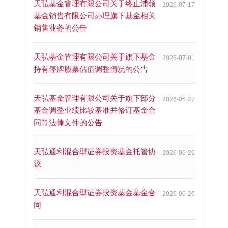
天弘基金管理有限公司关于终止浦领
2026-07-17
基金销售有限公司办理旗下基金相关
销售业务的公告
天弘基金管理有限公司关于旗下基金
2026-07-01
持有停牌股票估值调整情况的公告
天弘基金管理有限公司关于旗下部分
2026-06-27
基金调整业绩比较基准并修订基金合
同等法律文件的公告
天弘通利混合型证券投资基金托管协
2026-06-26
议
天弘通利混合型证券投资基金基金合
2026-06-26
同