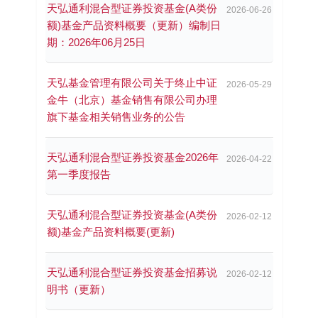
天弘通利混合型证券投资基金(A类份
2026-06-26
额)基金产品资料概要（更新）编制日
期：2026年06月25日
天弘基金管理有限公司关于终止中证
2026-05-29
金牛（北京）基金销售有限公司办理
旗下基金相关销售业务的公告
天弘通利混合型证券投资基金2026年
2026-04-22
第一季度报告
天弘通利混合型证券投资基金(A类份
2026-02-12
额)基金产品资料概要(更新)
天弘通利混合型证券投资基金招募说
2026-02-12
明书（更新）