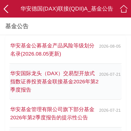
华安德国(DAX)联接(QDII)A_基金公告
基金公告
华安基金公募基金产品风险等级划分
2026-08-05
名录(2026.08.05更新)
华安国际龙头（DAX）交易型开放式
2026-07-21
指数证券投资基金联接基金2026年第2
季度报告
华安基金管理有限公司旗下部分基金
2026-07-21
2026年第2季度报告的提示性公告