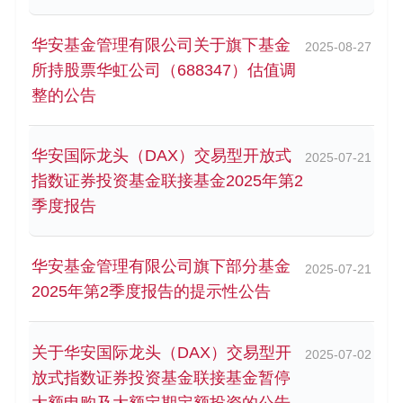
华安基金管理有限公司关于旗下基金
2025-08-27
所持股票华虹公司（688347）估值调
整的公告
华安国际龙头（DAX）交易型开放式
2025-07-21
指数证券投资基金联接基金2025年第2
季度报告
华安基金管理有限公司旗下部分基金
2025-07-21
2025年第2季度报告的提示性公告
关于华安国际龙头（DAX）交易型开
2025-07-02
放式指数证券投资基金联接基金暂停
大额申购及大额定期定额投资的公告