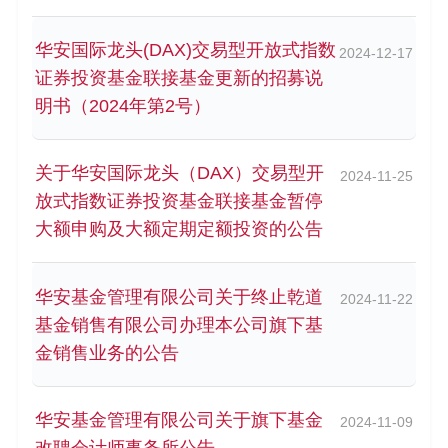
华安国际龙头(DAX)交易型开放式指数
2024-12-17
证券投资基金联接基金更新的招募说
明书（2024年第2号）
关于华安国际龙头（DAX）交易型开
2024-11-25
放式指数证券投资基金联接基金暂停
大额申购及大额定期定额投资的公告
华安基金管理有限公司关于终止乾道
2024-11-22
基金销售有限公司办理本公司旗下基
金销售业务的公告
华安基金管理有限公司关于旗下基金
2024-11-09
改聘会计师事务所公告