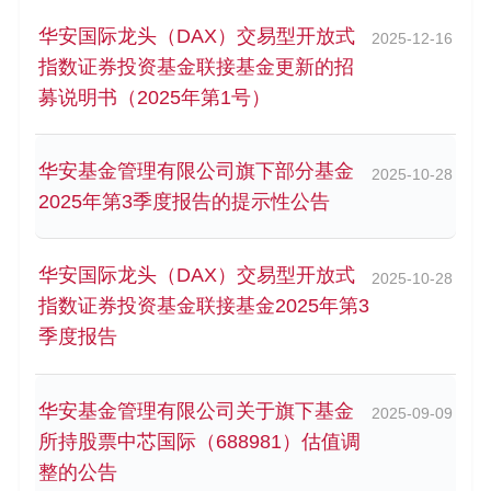
华安国际龙头（DAX）交易型开放式
2025-12-16
指数证券投资基金联接基金更新的招
募说明书（2025年第1号）
华安基金管理有限公司旗下部分基金
2025-10-28
2025年第3季度报告的提示性公告
华安国际龙头（DAX）交易型开放式
2025-10-28
指数证券投资基金联接基金2025年第3
季度报告
华安基金管理有限公司关于旗下基金
2025-09-09
所持股票中芯国际（688981）估值调
整的公告