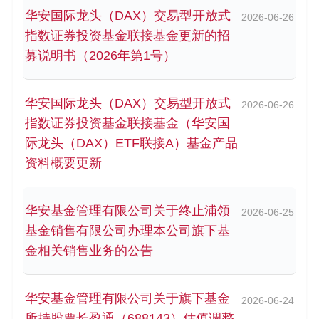
华安国际龙头（DAX）交易型开放式
2026-06-26
指数证券投资基金联接基金更新的招
募说明书（2026年第1号）
华安国际龙头（DAX）交易型开放式
2026-06-26
指数证券投资基金联接基金（华安国
际龙头（DAX）ETF联接A）基金产品
资料概要更新
华安基金管理有限公司关于终止浦领
2026-06-25
基金销售有限公司办理本公司旗下基
金相关销售业务的公告
华安基金管理有限公司关于旗下基金
2026-06-24
所持股票长盈通（688143）估值调整