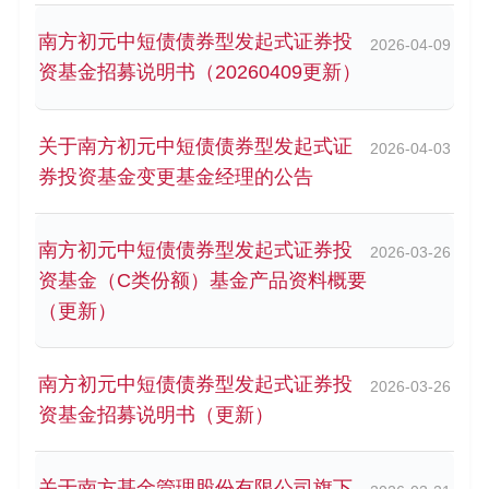
南方初元中短债债券型发起式证券投
2026-04-09
资基金招募说明书（20260409更新）
关于南方初元中短债债券型发起式证
2026-04-03
券投资基金变更基金经理的公告
南方初元中短债债券型发起式证券投
2026-03-26
资基金（C类份额）基金产品资料概要
（更新）
南方初元中短债债券型发起式证券投
2026-03-26
资基金招募说明书（更新）
关于南方基金管理股份有限公司旗下