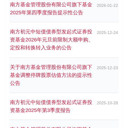
南方基金管理股份有限公司旗下基金
2026-01-22
2025年第四季度报告提示性公告
南方初元中短债债券型发起式证券投
2025-12-24
资基金2026年元旦前限制大额申购、
定投和转换转入业务的公告
关于南方基金管理股份有限公司旗下
2025-12-23
基金调整停牌股票估值方法的提示性
公告
南方初元中短债债券型发起式证券投
2025-10-28
资基金2025年第3季度报告