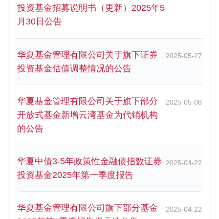
投资基金招募说明书（更新）2025年5
月30日公告
华夏基金管理有限公司关于旗下证券
2025-05-27
投资基金估值调整情况的公告
华夏基金管理有限公司关于旗下部分
2025-05-08
开放式基金新增云湾基金为代销机构
的公告
华夏中债3-5年政策性金融债指数证券
2025-04-22
投资基金2025年第一季度报告
华夏基金管理有限公司旗下部分基金
2025-04-22