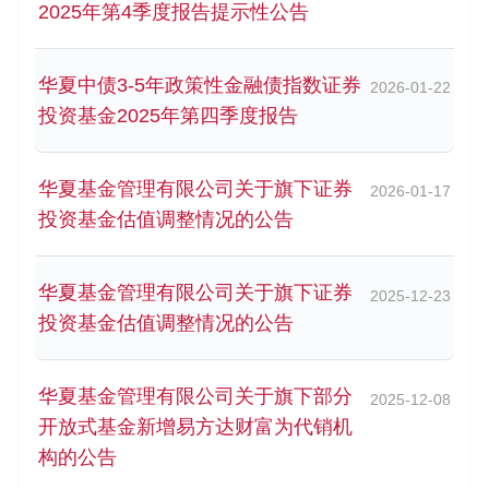
2025年第4季度报告提示性公告
华夏中债3-5年政策性金融债指数证券
2026-01-22
投资基金2025年第四季度报告
华夏基金管理有限公司关于旗下证券
2026-01-17
投资基金估值调整情况的公告
华夏基金管理有限公司关于旗下证券
2025-12-23
投资基金估值调整情况的公告
华夏基金管理有限公司关于旗下部分
2025-12-08
开放式基金新增易方达财富为代销机
构的公告