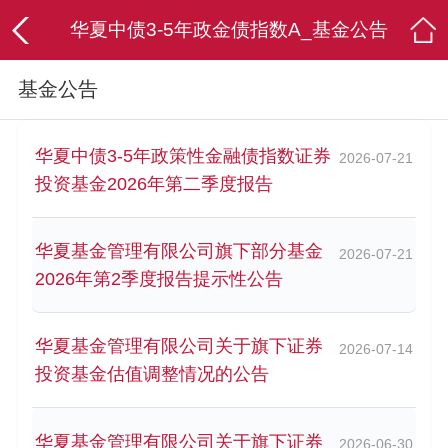
华夏中债3-5年政金债指数A_基金公告
基金公告
华夏中债3-5年政策性金融债指数证券
2026-07-21
投资基金2026年第二季度报告
华夏基金管理有限公司旗下部分基金
2026-07-21
2026年第2季度报告提示性公告
华夏基金管理有限公司关于旗下证券
2026-07-14
投资基金估值调整情况的公告
华夏基金管理有限公司关于旗下证券
2026-06-30