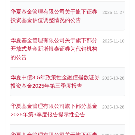
华夏基金管理有限公司关于旗下证券
2025-11-27
投资基金估值调整情况的公告
华夏基金管理有限公司关于旗下部分
2025-11-10
开放式基金新增银泰证券为代销机构
的公告
华夏中债3-5年政策性金融债指数证券
2025-10-28
投资基金2025年第三季度报告
华夏基金管理有限公司旗下部分基金
2025-10-28
2025年第3季度报告提示性公告
华夏基金管理有限公司关于旗下证券