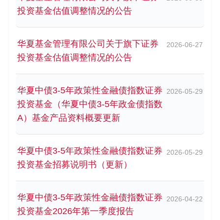
投资基金估值调整情况的公告
华夏基金管理有限公司关于旗下证券
2026-06-27
投资基金估值调整情况的公告
华夏中债3-5年政策性金融债指数证券
2026-05-29
投资基金（华夏中债3-5年政金债指数
A）基金产品资料概要更新
华夏中债3-5年政策性金融债指数证券
2026-05-29
投资基金招募说明书（更新）
华夏中债3-5年政策性金融债指数证券
2026-04-22
投资基金2026年第一季度报告