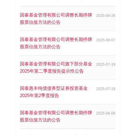
国泰基金管理有限公司调整长期停牌
2025-08-26
股票估值方法的公告
国泰基金管理有限公司调整长期停牌
2025-08-07
股票估值方法的公告
国泰基金管理有限公司旗下部分基金
2025-07-19
2025年第二季度报告提示性公告
国泰惠丰纯债债券型证券投资基金
2025-07-19
2025年第2季度报告
国泰基金管理有限公司调整长期停牌
2025-06-06
股票估值方法的公告